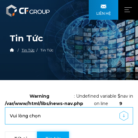
LIÊN HỆ
Tin Tức
Tin Tức
Tin Tức
Warning
: Undefined variable $nav in
/var/www/html/libs/news-nav.php
on line
9
Vui lòng chọn